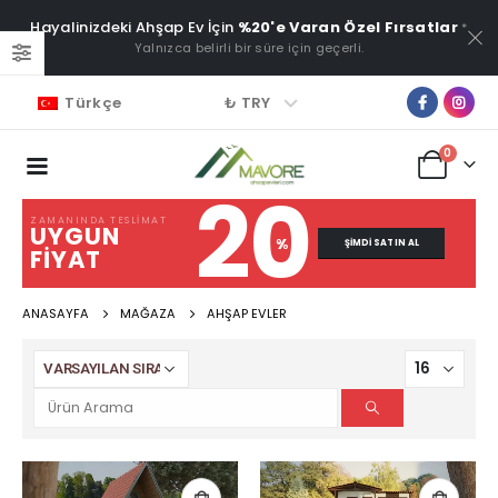
Hayalinizdeki Ahşap Ev İçin
%20'e Varan Özel Fırsatlar
*
Yalnızca belirli bir süre için geçerli.
₺ TRY
Türkçe
0
20
ZAMANINDA TESLIMAT
UYGUN
%
ŞIMDI SATIN AL
FIYAT
ANASAYFA
MAĞAZA
AHŞAP EVLER