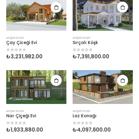
AHŞAP EVLER
AHŞAP EVLER
Çay Çiceği Evi
Sırçalı Köşk
₺
3,231,982.00
₺
7,391,800.00
0
5 üzerinden
0
5 üzerinden
AHŞAP EVLER
AHŞAP EVLER
Nar Çiçeği Evi
Laz Konağı
₺
1,933,880.00
₺
4,097,600.00
0
5 üzerinden
0
5 üzerinden