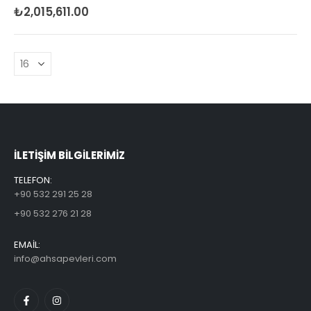
₺
2,015,611.00
0
5 üzerinden
ILETİŞİM BİLGİLERİMİZ
TELEFON:
+90 532 291 25 28
+90 532 276 21 28
EMAİL:
info@ahsapevleri.com