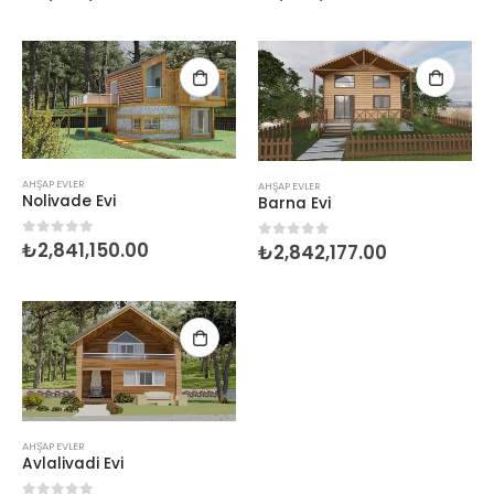
AHŞAP EVLER
AHŞAP EVLER
Nolivade Evi
Barna Evi
₺
2,841,150.00
0
5 üzerinden
₺
2,842,177.00
0
5 üzerinden
AHŞAP EVLER
Avlalivadi Evi