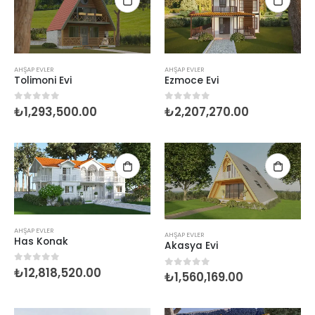
AHŞAP EVLER
AHŞAP EVLER
Tolimoni Evi
Ezmoce Evi
₺
1,293,500.00
₺
2,207,270.00
0
5 üzerinden
0
5 üzerinden
AHŞAP EVLER
AHŞAP EVLER
Has Konak
Akasya Evi
₺
12,818,520.00
0
5 üzerinden
₺
1,560,169.00
0
5 üzerinden