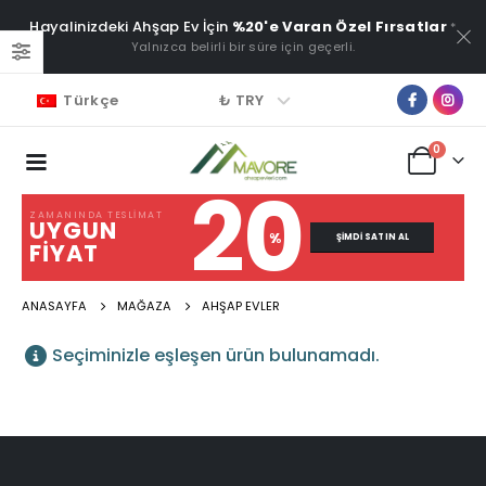
Hayalinizdeki Ahşap Ev İçin
%20'e Varan Özel Fırsatlar
*
Yalnızca belirli bir süre için geçerli.
₺ TRY
Türkçe
0
20
ZAMANINDA TESLIMAT
UYGUN
%
ŞIMDI SATIN AL
FIYAT
ANASAYFA
MAĞAZA
AHŞAP EVLER
Seçiminizle eşleşen ürün bulunamadı.