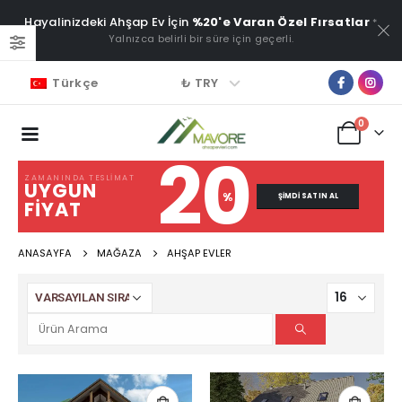
Hayalinizdeki Ahşap Ev İçin
%20'e Varan Özel Fırsatlar
*
Yalnızca belirli bir süre için geçerli.
₺ TRY
Türkçe
0
20
ZAMANINDA TESLIMAT
UYGUN
%
ŞIMDI SATIN AL
FIYAT
ANASAYFA
MAĞAZA
AHŞAP EVLER