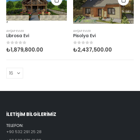
AHŞAP EVLER
AHŞAP EVLER
Librosa Evi
Pisolya Evi
₺
1,879,800.00
₺
2,437,500.00
0
5 üzerinden
0
5 üzerinden
ILETİŞİM BİLGİLERİMİZ
TELEFON:
+90 532 291 25 28