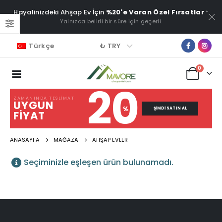
Hayalinizdeki Ahşap Ev İçin
%20'e Varan Özel Fırsatlar
*
Yalnızca belirli bir süre için geçerli.
₺ TRY
Türkçe
0
20
ZAMANINDA TESLIMAT
UYGUN
%
ŞIMDI SATIN AL
FIYAT
ANASAYFA
MAĞAZA
AHŞAP EVLER
Seçiminizle eşleşen ürün bulunamadı.