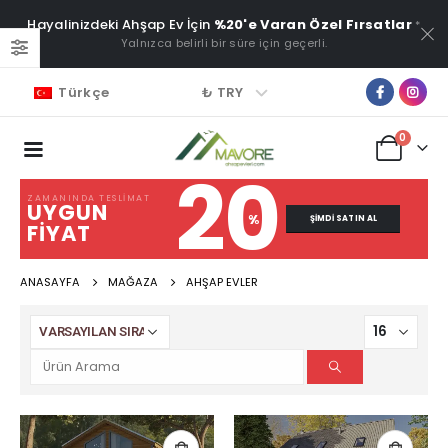
Hayalinizdeki Ahşap Ev İçin
%20'e Varan Özel Fırsatlar
*
Yalnızca belirli bir süre için geçerli.
₺ TRY
Türkçe
0
20
ZAMANINDA TESLIMAT
UYGUN
%
ŞIMDI SATIN AL
FIYAT
ANASAYFA
MAĞAZA
AHŞAP EVLER