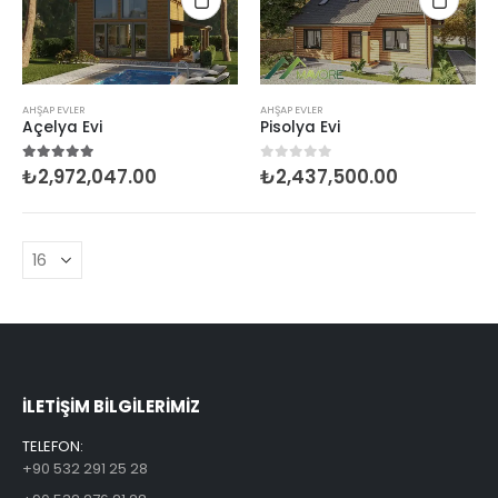
AHŞAP EVLER
AHŞAP EVLER
Açelya Evi
Pisolya Evi
₺
2,972,047.00
₺
2,437,500.00
5.00
5 üzerinden
0
5 üzerinden
ILETİŞİM BİLGİLERİMİZ
TELEFON:
+90 532 291 25 28