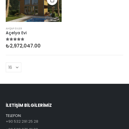
AHŞAP EVLER
Açelya Evi
₺
2,972,047.00
5.00
5 üzerinden
ILETİŞİM BİLGİLERİMİZ
TELEFON:
+90 532 291 25 28