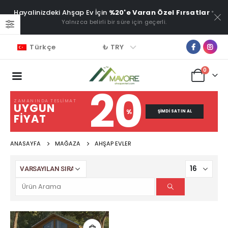
Hayalinizdeki Ahşap Ev İçin
%20'e Varan Özel Fırsatlar
*
Yalnızca belirli bir süre için geçerli.
₺ TRY
Türkçe
0
20
ZAMANINDA TESLIMAT
UYGUN
%
ŞIMDI SATIN AL
FIYAT
ANASAYFA
MAĞAZA
AHŞAP EVLER