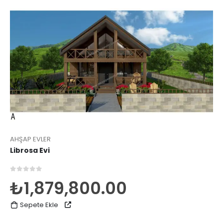
AHŞAP EVLER
Librosa Evi
0
5 üzerinden
₺
1,879,800.00
Sepete Ekle