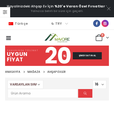
Hayalinizdeki Ahşap Ev İçin
%20'e Varan Özel Fırsatlar
*
Yalnızca belirli bir süre için geçerli.
₺ TRY
Türkçe
0
20
ZAMANINDA TESLIMAT
UYGUN
%
ŞIMDI SATIN AL
FIYAT
ANASAYFA
MAĞAZA
AHŞAP EVLER