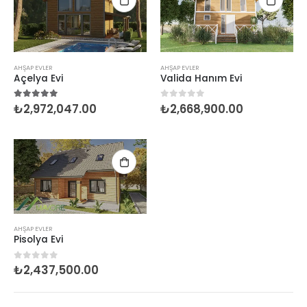
AHŞAP EVLER
AHŞAP EVLER
Açelya Evi
Valida Hanım Evi
₺
2,972,047.00
₺
2,668,900.00
5.00
5 üzerinden
0
5 üzerinden
AHŞAP EVLER
Pisolya Evi
₺
2,437,500.00
0
5 üzerinden