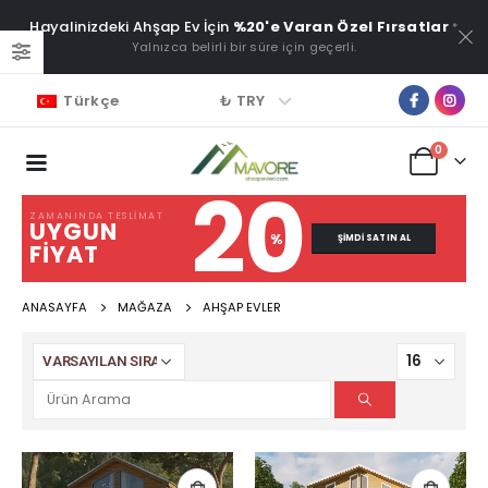
Hayalinizdeki Ahşap Ev İçin
%20'e Varan Özel Fırsatlar
*
Yalnızca belirli bir süre için geçerli.
₺ TRY
Türkçe
0
20
ZAMANINDA TESLIMAT
UYGUN
%
ŞIMDI SATIN AL
FIYAT
ANASAYFA
MAĞAZA
AHŞAP EVLER