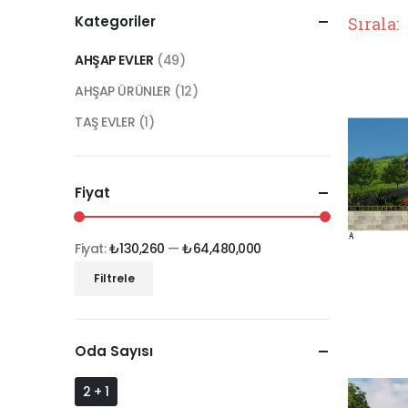
Kategoriler
Sırala:
AHŞAP EVLER
(49)
AHŞAP ÜRÜNLER
(12)
TAŞ EVLER
(1)
Fiyat
Fiyat:
₺130,260
—
₺64,480,000
Filtrele
Oda Sayısı
2 + 1