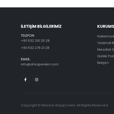
ILETİŞİM BİLGİLERİMİZ
KURUMSA
TELEFON:
Hakkımız
+90 532 291 25 28
Teslimat Bi
+90 532 276 21 28
Mesafeli 
Gizlilik Pol
EMAİL:
İletişim
info@ahsapevleri.com
Copyright © Mavore Ahşap Evleri, All Rights Reserved