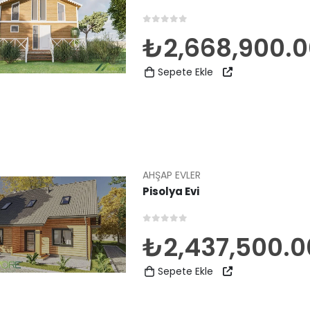
0
5 üzerinden
₺
2,668,900.
Sepete Ekle
AHŞAP EVLER
Pisolya Evi
0
5 üzerinden
₺
2,437,500.0
Sepete Ekle