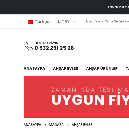
Hayalinizde
₺ TRY
Türkçe
İzmir'den, Tüm Şehirler
HEMEN ARAYIN
0 532 291 25 28
ANASAYFA
AHŞAP EVLER
AHŞAP ÜRÜNLER
T
ZAMANINDA TESLIMA
UYGUN FI
ANASAYFA
MAĞAZA
AHŞAP EVLER