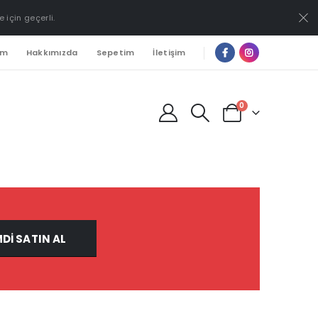
e için geçerli.
ım
Hakkımızda
Sepetim
İletişim
0
MDI SATIN AL