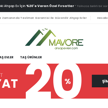
ki Ahşap Ev İçin
%20'e Varan Özel Fırsatlar
* Yalnızca belirli bir sür
e Zamanında Teslimat Garantisi ile Güvenilir Ahşap Evler
Hesab
20
AŞ EVLER
TAŞ ÜRÜNLER
T
YAT
%
ŞI