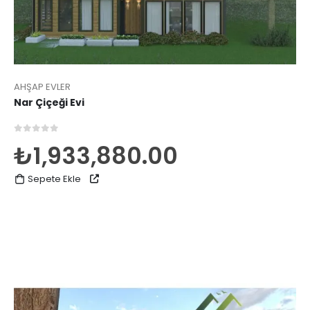
AHŞAP EVLER
Nar Çiçeği Evi
0
5 üzerinden
₺
1,933,880.00
Sepete Ekle