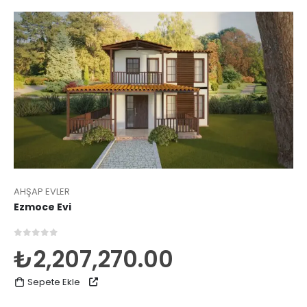
AHŞAP EVLER
Ezmoce Evi
0
5 üzerinden
₺
2,207,270.00
Sepete Ekle