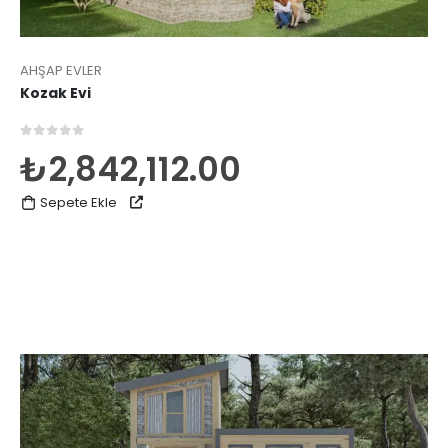
AHŞAP EVLER
Kozak Evi
0
5 üzerinden
₺
2,842,112.00
Sepete Ekle