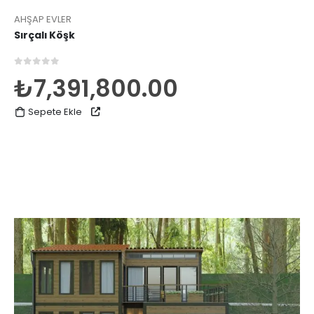
AHŞAP EVLER
Sırçalı Köşk
0
5 üzerinden
₺
7,391,800.00
Sepete Ekle