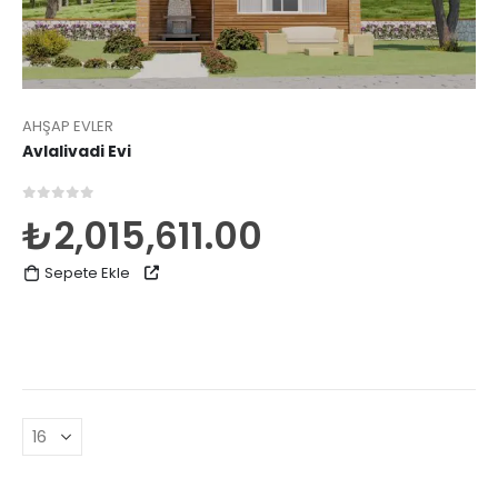
AHŞAP EVLER
Avlalivadi Evi
0
5 üzerinden
₺
2,015,611.00
Sepete Ekle