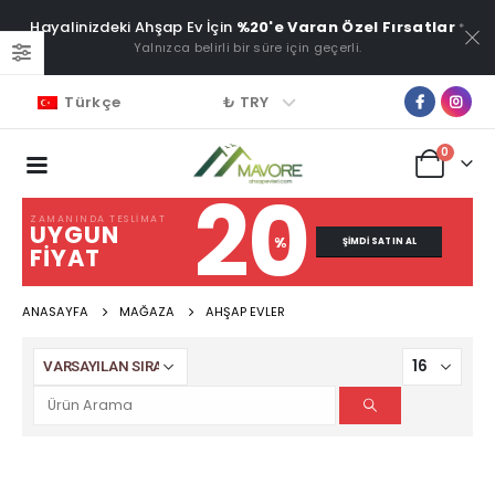
Hayalinizdeki Ahşap Ev İçin
%20'e Varan Özel Fırsatlar
*
Yalnızca belirli bir süre için geçerli.
₺ TRY
Türkçe
0
20
ZAMANINDA TESLIMAT
UYGUN
%
ŞIMDI SATIN AL
FIYAT
ANASAYFA
MAĞAZA
AHŞAP EVLER