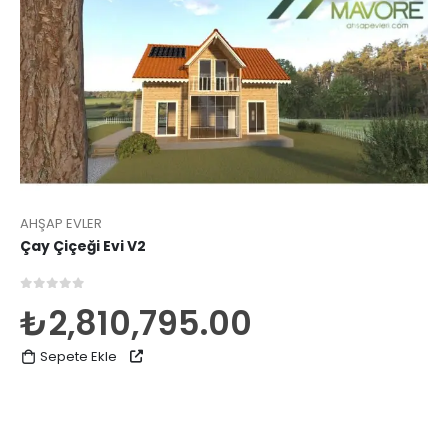
AHŞAP EVLER
Çay Çiçeği Evi V2
0
5 üzerinden
₺
2,810,795.00
Sepete Ekle