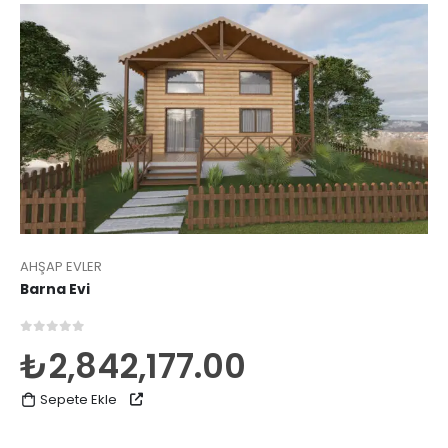
AHŞAP EVLER
Barna Evi
0
5 üzerinden
₺
2,842,177.00
Sepete Ekle