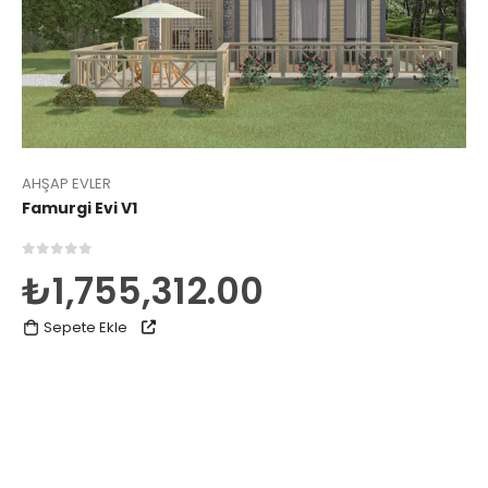
AHŞAP EVLER
Famurgi Evi V1
0
5 üzerinden
₺
1,755,312.00
Sepete Ekle