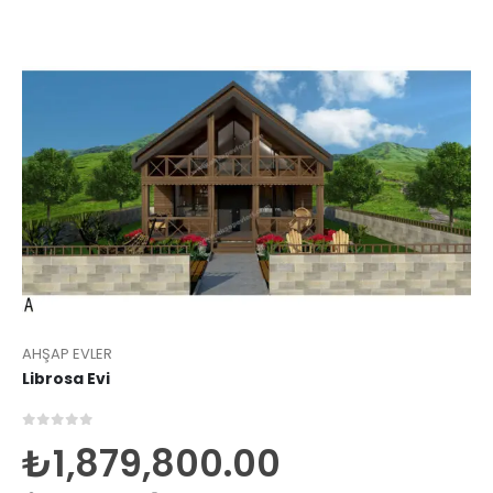
AHŞAP EVLER
Librosa Evi
0
5 üzerinden
₺
1,879,800.00