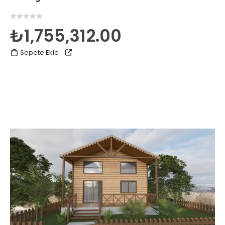
0
5 üzerinden
₺
1,755,312.00
Sepete Ekle