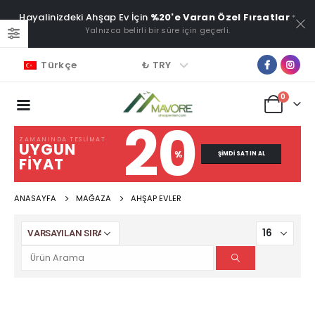
Hayalinizdeki Ahşap Ev İçin
%20'e Varan Özel Fırsatlar
*
Yalnızca belirli bir süre için geçerli.
₺ TRY
Türkçe
0
20
ZAMANINDA TESLIMAT
UYGUN
%
ŞIMDI SATIN AL
FIYAT
ANASAYFA
MAĞAZA
AHŞAP EVLER