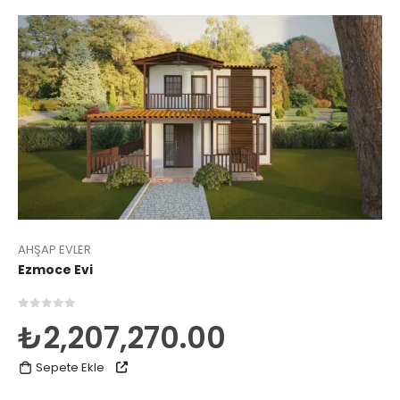
AHŞAP EVLER
Ezmoce Evi
0
5 üzerinden
₺
2,207,270.00
Sepete Ekle