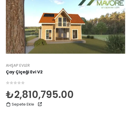
AHŞAP EVLER
Çay Çiçeği Evi V2
0
5 üzerinden
₺
2,810,795.00
Sepete Ekle