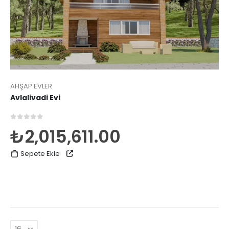
AHŞAP EVLER
Avlalivadi Evi
0
5 üzerinden
₺
2,015,611.00
Sepete Ekle