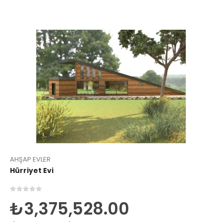
AHŞAP EVLER
Hürriyet Evi
0
5 üzerinden
₺
3,375,528.00