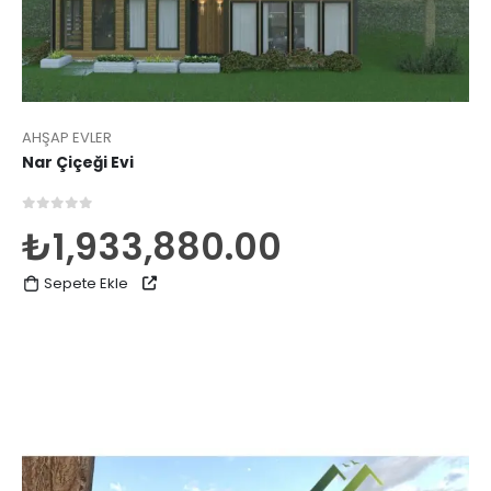
AHŞAP EVLER
Nar Çiçeği Evi
0
5 üzerinden
₺
1,933,880.00
Sepete Ekle