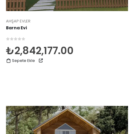
AHŞAP EVLER
Barna Evi
0
5 üzerinden
₺
2,842,177.00
Sepete Ekle