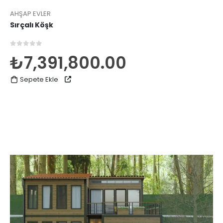
AHŞAP EVLER
Sırçalı Köşk
0
5 üzerinden
₺
7,391,800.00
Sepete Ekle