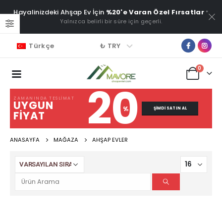
Hayalinizdeki Ahşap Ev İçin
%20'e Varan Özel Fırsatlar
*
Yalnızca belirli bir süre için geçerli.
₺ TRY
Türkçe
0
20
ZAMANINDA TESLIMAT
UYGUN
%
ŞIMDI SATIN AL
FIYAT
ANASAYFA
MAĞAZA
AHŞAP EVLER