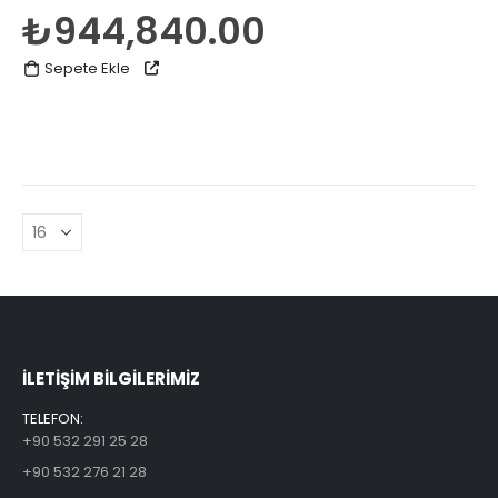
0
5 üzerinden
₺
944,840.00
Sepete Ekle
ILETİŞİM BİLGİLERİMİZ
TELEFON:
+90 532 291 25 28
+90 532 276 21 28