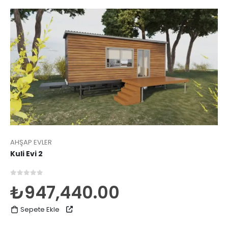
AHŞAP EVLER
Kuli Evi 2
0
5 üzerinden
₺
947,440.00
Sepete Ekle