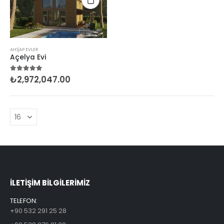
AHŞAP EVLER
Açelya Evi
₺
2,972,047.00
5.00
5 üzerinden
ILETİŞİM BİLGİLERİMİZ
TELEFON:
+90 532 291 25 28