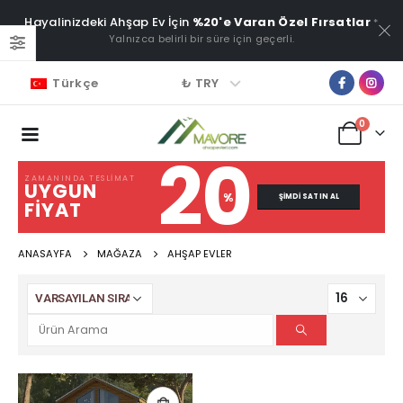
Hayalinizdeki Ahşap Ev İçin
%20'e Varan Özel Fırsatlar
*
Yalnızca belirli bir süre için geçerli.
₺ TRY
Türkçe
0
20
ZAMANINDA TESLIMAT
UYGUN
%
ŞIMDI SATIN AL
FIYAT
ANASAYFA
MAĞAZA
AHŞAP EVLER