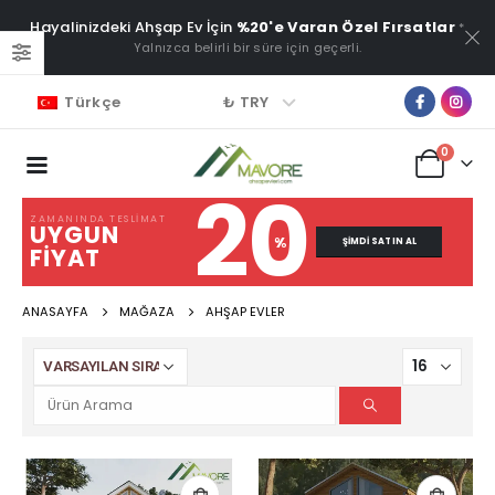
Hayalinizdeki Ahşap Ev İçin
%20'e Varan Özel Fırsatlar
*
Yalnızca belirli bir süre için geçerli.
₺ TRY
Türkçe
0
20
ZAMANINDA TESLIMAT
UYGUN
%
ŞIMDI SATIN AL
FIYAT
ANASAYFA
MAĞAZA
AHŞAP EVLER