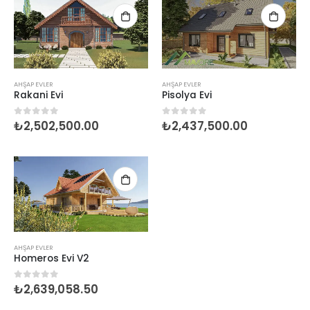
AHŞAP EVLER
AHŞAP EVLER
Rakani Evi
Pisolya Evi
₺
2,502,500.00
₺
2,437,500.00
0
5 üzerinden
0
5 üzerinden
AHŞAP EVLER
Homeros Evi V2
₺
2,639,058.50
0
5 üzerinden