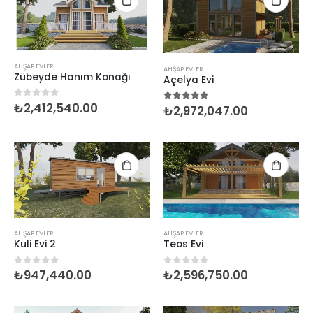
AHŞAP EVLER
AHŞAP EVLER
Zübeyde Hanım Konağı
Açelya Evi
₺
2,412,540.00
0
5 üzerinden
₺
2,972,047.00
5.00
5 üzerinden
AHŞAP EVLER
AHŞAP EVLER
Kuli Evi 2
Teos Evi
₺
947,440.00
₺
2,596,750.00
0
5 üzerinden
0
5 üzerinden