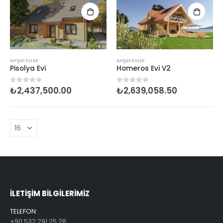
AHŞAP EVLER
AHŞAP EVLER
Pisolya Evi
Homeros Evi V2
₺
2,437,500.00
₺
2,639,058.50
0
5 üzerinden
0
5 üzerinden
ILETİŞİM BİLGİLERİMİZ
TELEFON:
+90 532 291 25 28