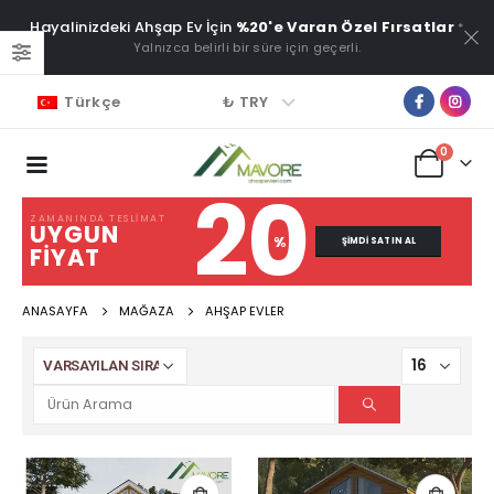
Hayalinizdeki Ahşap Ev İçin
%20'e Varan Özel Fırsatlar
*
Yalnızca belirli bir süre için geçerli.
₺ TRY
Türkçe
0
20
ZAMANINDA TESLIMAT
UYGUN
%
ŞIMDI SATIN AL
FIYAT
ANASAYFA
MAĞAZA
AHŞAP EVLER