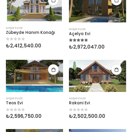
AHŞAP EVLER
AHŞAP EVLER
Zübeyde Hanım Konağı
Açelya Evi
₺
2,412,540.00
0
5 üzerinden
₺
2,972,047.00
5.00
5 üzerinden
AHŞAP EVLER
AHŞAP EVLER
Teos Evi
Rakani Evi
₺
2,596,750.00
₺
2,502,500.00
0
5 üzerinden
0
5 üzerinden