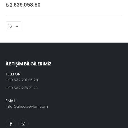
₺
2,639,058.50
0
5 üzerinden
ILETİŞİM BİLGİLERİMİZ
TELEFON:
+90 532 291 25 28
+90 532 276 21 28
EMAİL:
info@ahsapevleri.com