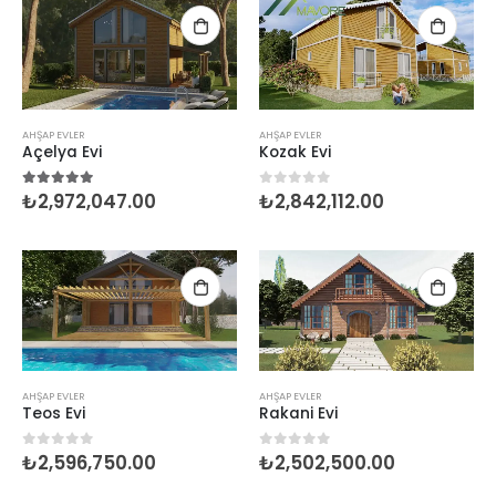
AHŞAP EVLER
AHŞAP EVLER
Açelya Evi
Kozak Evi
₺
2,972,047.00
₺
2,842,112.00
5.00
5 üzerinden
0
5 üzerinden
AHŞAP EVLER
AHŞAP EVLER
Teos Evi
Rakani Evi
₺
2,596,750.00
₺
2,502,500.00
0
5 üzerinden
0
5 üzerinden