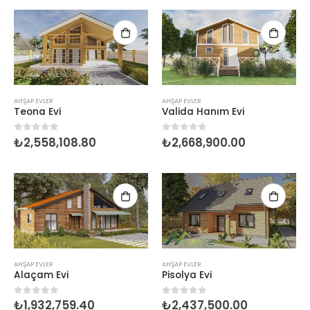
AHŞAP EVLER
AHŞAP EVLER
Teona Evi
Valida Hanım Evi
₺
2,558,108.80
₺
2,668,900.00
0
5 üzerinden
0
5 üzerinden
AHŞAP EVLER
AHŞAP EVLER
Alaçam Evi
Pisolya Evi
₺
1,932,759.40
₺
2,437,500.00
0
5 üzerinden
0
5 üzerinden