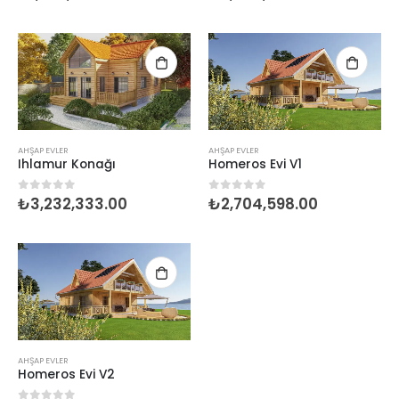
AHŞAP EVLER
AHŞAP EVLER
Ihlamur Konağı
Homeros Evi V1
₺
3,232,333.00
₺
2,704,598.00
0
5 üzerinden
0
5 üzerinden
AHŞAP EVLER
Homeros Evi V2