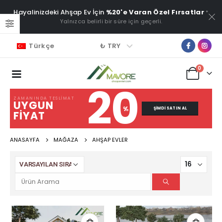
Hayalinizdeki Ahşap Ev İçin
%20'e Varan Özel Fırsatlar
*
Yalnızca belirli bir süre için geçerli.
₺ TRY
Türkçe
0
20
ZAMANINDA TESLIMAT
UYGUN
%
ŞIMDI SATIN AL
FIYAT
ANASAYFA
MAĞAZA
AHŞAP EVLER