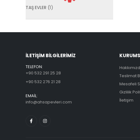
TAŞ EVLER
(1)
ILETİŞİM BİLGİLERİMİZ
KURUMSA
TELEFON:
Hakkımız
+90 532 291 25 28
Teslimat Bi
+90 532 276 21 28
Mesafeli 
Gizlilik Pol
EMAİL:
İletişim
info@ahsapevleri.com