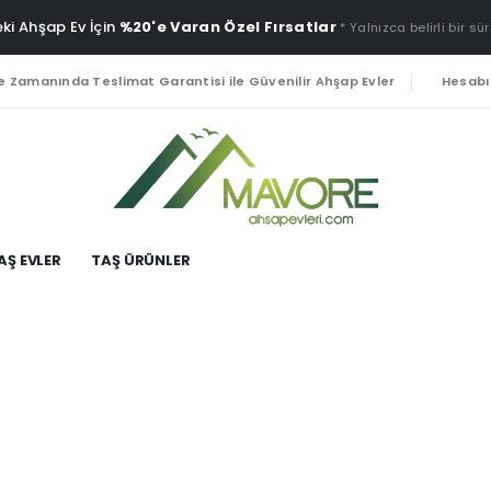
ki Ahşap Ev İçin
%20'e Varan Özel Fırsatlar
* Yalnızca belirli bir sür
e Zamanında Teslimat Garantisi ile Güvenilir Ahşap Evler
Hesab
AŞ EVLER
TAŞ ÜRÜNLER