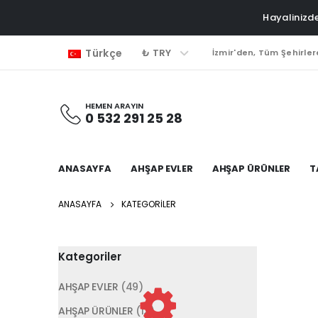
Hayalinizde
₺ TRY
Türkçe
İzmir'den, Tüm Şehirler
HEMEN ARAYIN
0 532 291 25 28
ANASAYFA
AHŞAP EVLER
AHŞAP ÜRÜNLER
T
ANASAYFA
KATEGORILER
Kategoriler
AHŞAP EVLER
(49)
AHŞAP ÜRÜNLER
(12)