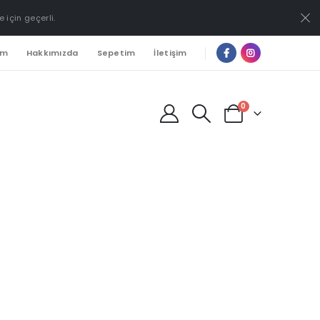
e için geçerli.
ım
Hakkımızda
Sepetim
İletişim
0