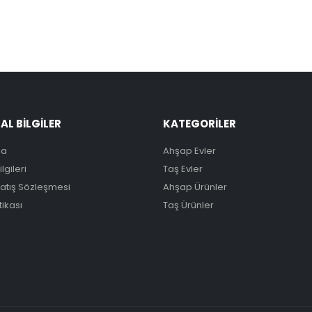
L BİLGİLER
KATEGORİLER
da
Ahşap Evler
lgileri
Taş Evler
Satış Sözleşmesi
Ahşap Ürünler
itikası
Taş Ürünler