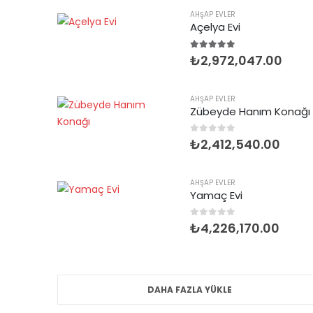
AHŞAP EVLER
Açelya Evi
5.00
5 üzerinden
₺
2,972,047.00
AHŞAP EVLER
Zübeyde Hanım Konağı
0
5 üzerinden
₺
2,412,540.00
AHŞAP EVLER
Yamaç Evi
0
5 üzerinden
₺
4,226,170.00
DAHA FAZLA YÜKLE