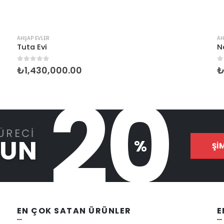
AHŞAP EVLER
AH
Tuta Evi
N
0
5 üzerinden
0
₺
1,430,000.00
20
ÜRECI
GUN
%
ŞI
EN ÇOK SATAN ÜRÜNLER
E