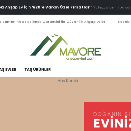
ki Ahşap Ev İçin
%20'e Varan Özel Fırsatlar
* Yalnızca belirli bir sür
e Zamanında Teslimat Garantisi ile Güvenilir Ahşap Evler
Hesab
AŞ EVLER
TAŞ ÜRÜNLER
DOĞANIN SI
EVINI