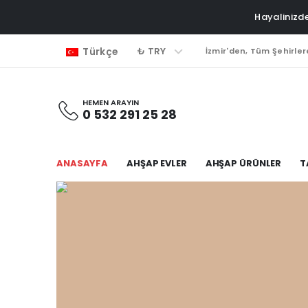
Hayalinizde
₺ TRY
Türkçe
İzmir'den, Tüm Şehirler
HEMEN ARAYIN
0 532 291 25 28
ANASAYFA
AHŞAP EVLER
AHŞAP ÜRÜNLER
T