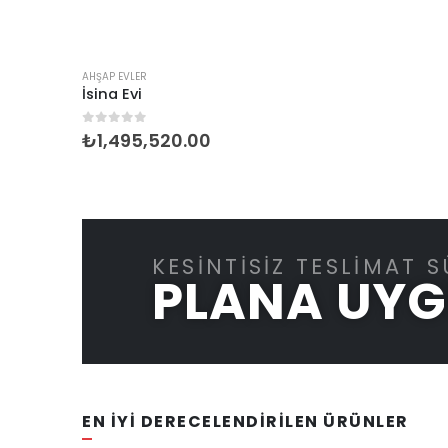
AHŞAP EVLER
İsina Evi
0
5 üzerinden
₺
1,495,520.00
KESINTISIZ TESLIMAT S
PLANA UY
EN İYİ DERECELENDİRİLEN ÜRÜNLER