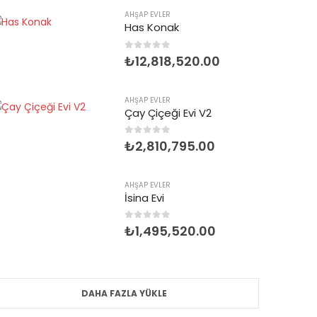
AHŞAP EVLER
Has Konak
0
5 üzerinden
₺
12,818,520.00
AHŞAP EVLER
Çay Çiçeği Evi V2
0
5 üzerinden
₺
2,810,795.00
AHŞAP EVLER
İsina Evi
0
5 üzerinden
₺
1,495,520.00
DAHA FAZLA YÜKLE