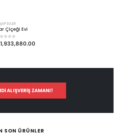
ŞAP EVLER
ar Çiçeği Evi
5 üzerinden
₺
1,933,880.00
MDI ALIŞVERIŞ ZAMANI!
N SON ÜRÜNLER