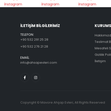
ILETİŞİM BİLGİLERİMİZ
KURUMSA
TELEFON:
Hakkımız
+90 532 291 25 28
Teslimat Bi
+90 532 276 21 28
Mesafeli 
Gizlilik Pol
EMAİL:
İletişim
info@ahsapevleri.com
Copyright © Mavore Ahşap Evleri, All Rights Reserved