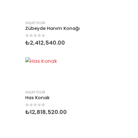
AHŞAP EVLER
Zübeyde Hanım Konağı
0
5 üzerinden
₺
2,412,540.00
AHŞAP EVLER
Has Konak
0
5 üzerinden
₺
12,818,520.00