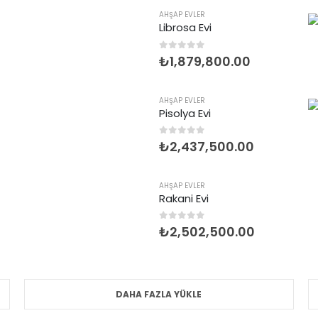
AHŞAP EVLER
Librosa Evi
0
5 üzerinden
₺
1,879,800.00
AHŞAP EVLER
Pisolya Evi
0
5 üzerinden
₺
2,437,500.00
AHŞAP EVLER
Rakani Evi
0
5 üzerinden
₺
2,502,500.00
DAHA FAZLA YÜKLE