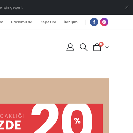
e için geçerli.
ım
Hakkımızda
Sepetim
İletişim
0
20
CAKLIĞI
%
ZDE