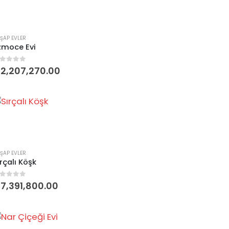
ŞAP EVLER
zmoce Evi
5 üzerinden
₺
2,207,270.00
ŞAP EVLER
ırçalı Köşk
5 üzerinden
₺
7,391,800.00