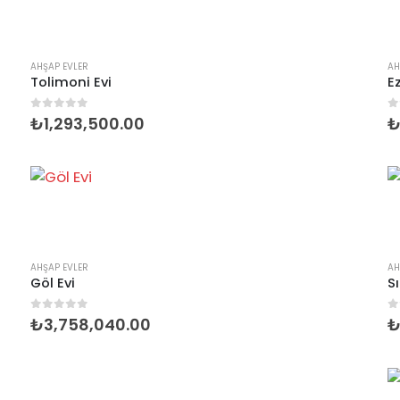
AHŞAP EVLER
AH
Tolimoni Evi
E
0
5 üzerinden
0
₺
1,293,500.00
AHŞAP EVLER
AH
Göl Evi
S
0
5 üzerinden
0
₺
3,758,040.00