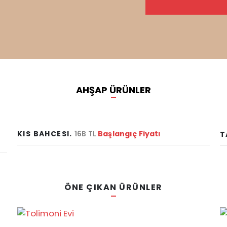
AHŞAP ÜRÜNLER
KIS BAHCESI.
16B TL
Başlangıç Fiyatı
T
ÖNE ÇIKAN ÜRÜNLER