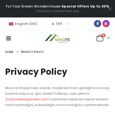
For Your Dream Wooden House
Special Offers Up to 20%
*Valid for a limited time only.
₺ TRY
English (UK)
0
HOME
PRIVACY POLICY
Privacy Policy
Mavore Ahşap Evleri olarak, müşterilerimizin gizliliğini korumayı
taahhüt ediyoruz. İşbu Gizlilik Politikası, web sitemiz
(
mavoreahsapevleri.com
) üzerinden toplanan kişisel verilerin
nasıl toplandığını, kullanıldığını ve korunduğunu açıklamaktadır.