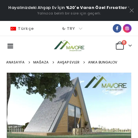
Hayalinizdeki Ahşap Ev İçin
%20'e Varan Özel Fırsatlar
*
Yalnızca belirli bir süre için geçerli.
₺ TRY
Türkçe
0
ANASAYFA
MAĞAZA
AHŞAP EVLER
ANKA BUNGALOV