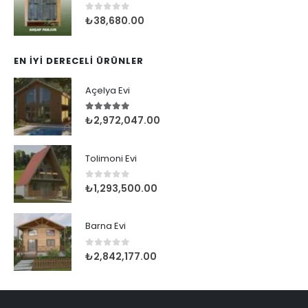
0
5 üzerinden
₺
38,680.00
EN İYI DERECELI ÜRÜNLER
Açelya Evi
5.00
5 üzerinden
₺
2,972,047.00
Tolimoni Evi
0
5 üzerinden
₺
1,293,500.00
Barna Evi
0
5 üzerinden
₺
2,842,177.00