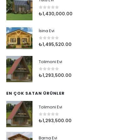
0
5 üzerinden
₺
1,430,000.00
İsina Evi
0
5 üzerinden
₺
1,495,520.00
Tolimoni Evi
0
5 üzerinden
₺
1,293,500.00
EN ÇOK SATAN ÜRÜNLER
Tolimoni Evi
0
5 üzerinden
₺
1,293,500.00
Barna Evi