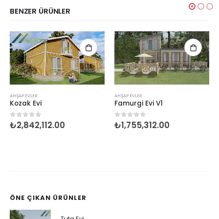
BENZER ÜRÜNLER
AHŞAP EVLER
AHŞAP EVLER
Kozak Evi
Famurgi Evi V1
₺
2,842,112.00
₺
1,755,312.00
0
5 üzerinden
0
5 üzerinden
ÖNE ÇIKAN ÜRÜNLER
Tuta Evi