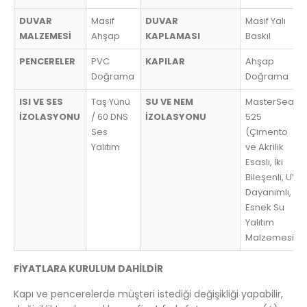
DUVAR
Masif
DUVAR
Masif Yalı
MALZEMESİ
Ahşap
KAPLAMASI
BaskıI
PENCERELER
PVC
KAPILAR
Ahşap
Doğrama
Doğrama
ISI VE SES
Taş Yünü
SU VE NEM
MasterSeal
İZOLASYONU
/ 60 DNS
İZOLASYONU
525
Ses
(Çimento
Yalıtım
ve Akrilik
Esaslı, İki
Bileşenli, UV
Dayanımlı,
Esnek Su
Yalıtım
Malzemesi)
FİYATLARA KURULUM DAHİLDİR
Kapı ve pencerelerde müşteri istediği değişikliği yapabilir,