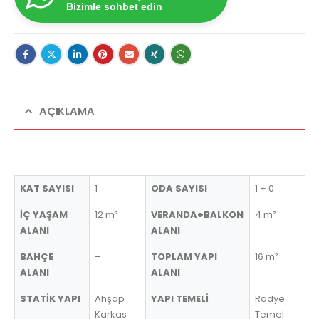
Bizimle sohbet edin
AÇIKLAMA
KAT SAYISI
1
ODA SAYISI
1 + 0
İÇ YAŞAM
12 m²
VERANDA+BALKON
4 m²
ALANI
ALANI
BAHÇE
–
TOPLAM YAPI
16 m²
ALANI
ALANI
STATİK YAPI
Ahşap
YAPI TEMELİ
Radye
Karkas
Temel