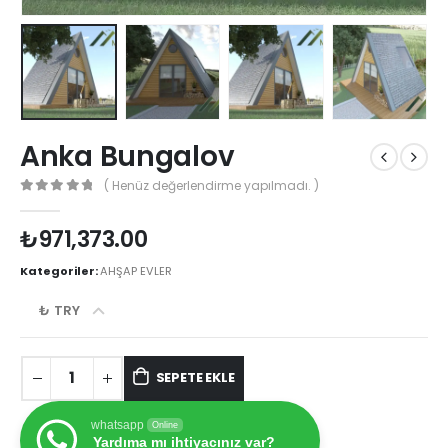
Anka Bungalov
( Henüz değerlendirme yapılmadı. )
0
out of 5
₺
971,373.00
Kategoriler:
AHŞAP EVLER
₺ TRY
SEPETE EKLE
whatsapp
Online
Yardıma mı ihtiyacınız var?