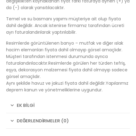
değişiklikten kaynaklanan fiyat farkı faturaya aynen (+) ya
da (-) olarak yansıtılacaktır.
Temel ve su basmanı yapımı müşteriye ait olup fiyata
dahil değildir. Ancak istenirse firmamız tarafından ücreti
ayrı faturalandırılarak yaptırılabilir.
Resimlerde görüntülenen banyo – mutfak ve diğer ıslak
hacim elemanları fiyata dahil olmayıp görsel amaçlıdır.
Müşteri tarafından istenmesi durumunda ayrıca
faturalandırılacaktır.Resimlerde görülen her türden tefriş,
eşya, dekorasyon malzemesi fiyata dahil olmayıp sadece
görsel amaçlıdır.
Aynı şekilde havuz ve jakuzi fiyata dahil değildir.Yapılarımız
deprem kanun ve yönetmeliklerine uygundur.
EK BILGI
DEĞERLENDIRMELER (0)