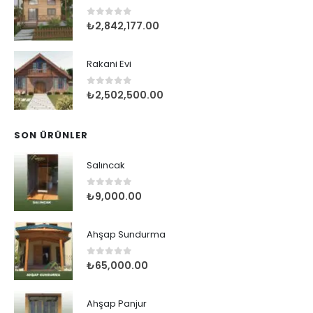
0
5 üzerinden
₺
2,842,177.00
Rakani Evi
0
5 üzerinden
₺
2,502,500.00
SON ÜRÜNLER
Salıncak
0
5 üzerinden
₺
9,000.00
Ahşap Sundurma
0
5 üzerinden
₺
65,000.00
Ahşap Panjur