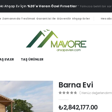
ki Ahşap Ev İçin
%20'e Varan Özel Fırsatlar
* Yalnızca belirli bir sür
e Zamanında Teslimat Garantisi ile Güvenilir Ahşap Evler
Hesab
AŞ EVLER
TAŞ ÜRÜNLER
Barna Evi
( Henüz değerlendirm
0
out of 5
₺
2,842,177.00