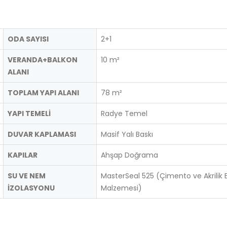
ODA SAYISI
2+1
VERANDA+BALKON
10 m²
ALANI
TOPLAM YAPI ALANI
78 m²
YAPI TEMELİ
Radye Temel
DUVAR KAPLAMASI
Masif Yalı Baskı
KAPILAR
Ahşap Doğrama
SU VE NEM
MasterSeal 525 (Çimento ve Akrilik Esa
İZOLASYONU
Malzemesi)