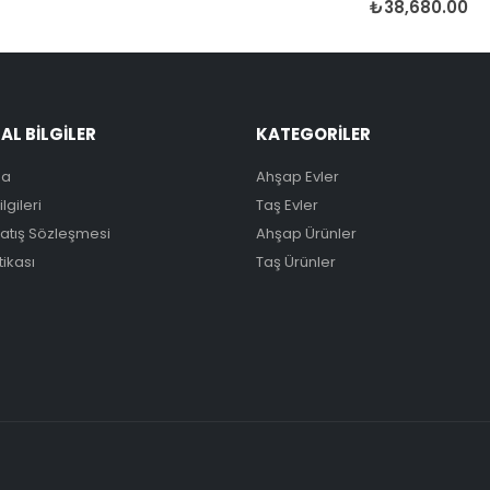
0
5 üzerinden
₺
38,680.00
L BİLGİLER
KATEGORİLER
da
Ahşap Evler
lgileri
Taş Evler
Satış Sözleşmesi
Ahşap Ürünler
itikası
Taş Ürünler