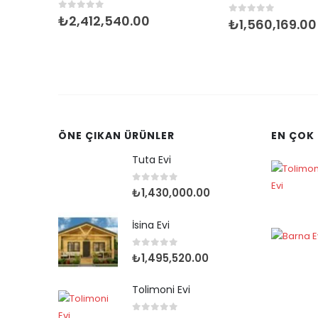
0
5 üzerinden
₺
2,412,540.00
0
5 üzerinden
₺
1,560,169.00
ÖNE ÇIKAN ÜRÜNLER
EN ÇOK
Tuta Evi
0
5 üzerinden
₺
1,430,000.00
İsina Evi
0
5 üzerinden
₺
1,495,520.00
Tolimoni Evi