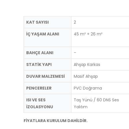
KAT SAYISI
2
İÇ YAŞAM ALANI
45 m² + 26 m²
BAHÇE ALANI
–
STATİK YAPI
Ahşap Karkas
DUVAR MALZEMESİ
Masif Ahşap
PENCERELER
PVC Doğrama
ISI VE SES
Taş Yünü / 60 DNS Ses
İZOLASYONU
Yalıtım
FİYATLARA KURULUM DAHİLDİR.