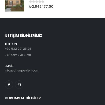
0
5 üzerinden
₺
2,842,177.00
ILETİŞİM BİLGİLERİMİZ
TELEFON:
+90 532 291 25 28
+90 532 276 21 28
EMAİL:
info@ahsapevleri.com
KURUMSAL BİLGİLER