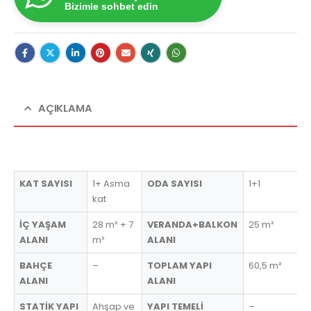
Bizimle sohbet edin
AÇIKLAMA
KAT SAYISI
1+ Asma
ODA SAYISI
1+1
kat
İÇ YAŞAM
28 m² + 7
VERANDA+BALKON
25 m²
ALANI
m²
ALANI
BAHÇE
–
TOPLAM YAPI
60,5 m²
ALANI
ALANI
STATİK YAPI
Ahşap ve
YAPI TEMELİ
–