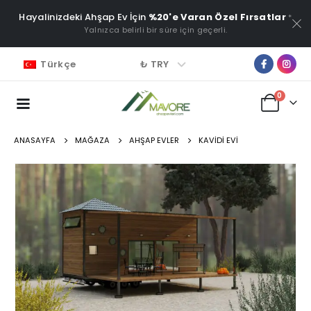
Hayalinizdeki Ahşap Ev İçin
%20'e Varan Özel Fırsatlar
*
Yalnızca belirli bir süre için geçerli.
₺ TRY
Türkçe
0
ANASAYFA
MAĞAZA
AHŞAP EVLER
KAVIDI EVI