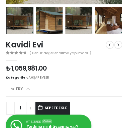
Kavidi Evi
( Henüz değerlendirme yapılmadı. )
0
out of 5
₺
1,059,981.00
Kategoriler:
AHŞAP EVLER
₺ TRY
SEPETE EKLE
whatsapp
Online
Yardıma mı ihtiyacınız var?