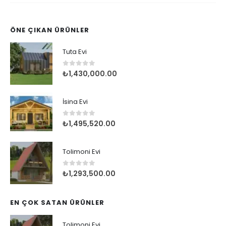
ÖNE ÇIKAN ÜRÜNLER
Tuta Evi
0
5 üzerinden
₺
1,430,000.00
İsina Evi
0
5 üzerinden
₺
1,495,520.00
Tolimoni Evi
0
5 üzerinden
₺
1,293,500.00
EN ÇOK SATAN ÜRÜNLER