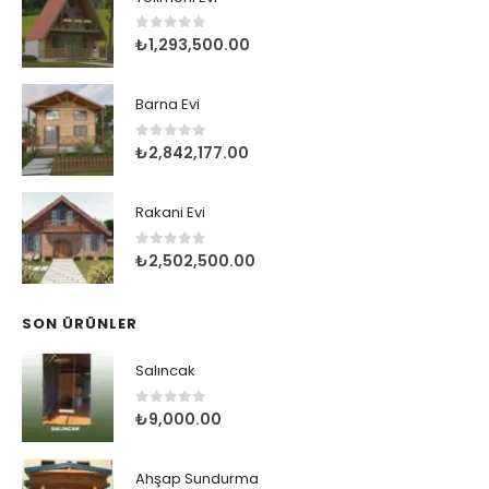
Tolimoni Evi
0
5 üzerinden
₺
1,293,500.00
Barna Evi
0
5 üzerinden
₺
2,842,177.00
Rakani Evi
0
5 üzerinden
₺
2,502,500.00
SON ÜRÜNLER
Salıncak
0
5 üzerinden
₺
9,000.00