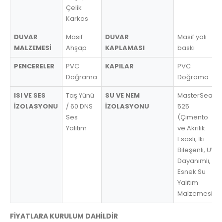
Çelik
Karkas
DUVAR
Masif
DUVAR
Masif yalı
MALZEMESİ
Ahşap
KAPLAMASI
baskı
PENCERELER
PVC
KAPILAR
PVC
Doğrama
Doğrama
ISI VE SES
Taş Yünü
SU VE NEM
MasterSeal
İZOLASYONU
/ 60 DNS
İZOLASYONU
525
Ses
(Çimento
Yalıtım
ve Akrilik
Esaslı, İki
Bileşenli, UV
Dayanımlı,
Esnek Su
Yalıtım
Malzemesi)
FİYATLARA KURULUM DAHİLDİR