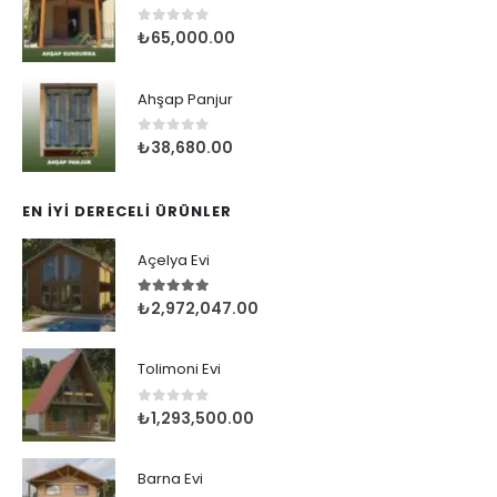
Ahşap Sundurma
0
5 üzerinden
₺
65,000.00
Ahşap Panjur
0
5 üzerinden
₺
38,680.00
EN İYI DERECELI ÜRÜNLER
Açelya Evi
5.00
5 üzerinden
₺
2,972,047.00
Tolimoni Evi
0
5 üzerinden
₺
1,293,500.00
Barna Evi