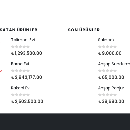
 SATAN ÜRÜNLER
SON ÜRÜNLER
Tolimoni Evi
Salıncak
0
out of 5
0
out of 5
₺
1,293,500.00
₺
9,000.00
Barna Evi
Ahşap Sundur
0
out of 5
0
out of 5
₺
2,842,177.00
₺
65,000.00
Rakani Evi
Ahşap Panjur
0
out of 5
0
out of 5
₺
2,502,500.00
₺
38,680.00