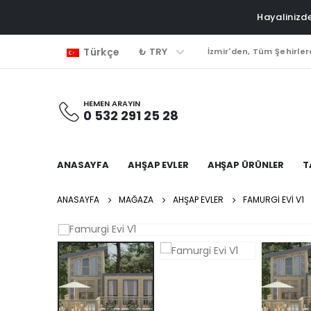
Hayalinizde
₺ TRY
Türkçe
İzmir'den, Tüm Şehirler
HEMEN ARAYIN
0 532 291 25 28
ANASAYFA
AHŞAP EVLER
AHŞAP ÜRÜNLER
T
ANASAYFA
MAĞAZA
AHŞAP EVLER
FAMURGI EVI V1