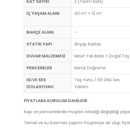
KAT SAYISI
2 (Yarım Katlı)
İÇ YAŞAM ALANI
40 m² + 12 m²
BAHÇE ALANI
–
STATİK YAPI
Ahşap Karkas
DUVAR MALZEMESİ
Masif Yalı Baskı + Doğal Taş
PENCERELER
Metal Doğrama
ISI VE SES
Taş Yünü / 60 DNS Ses
İZOLASYONU
Yalıtım
FİYATLARA KURULUM DAHİLDİR.
Kapı ve pencerelerde müşteri istediği değişikliği yapab
Temel ve su basmanı yapımı müşteriye ait olup fiyata d