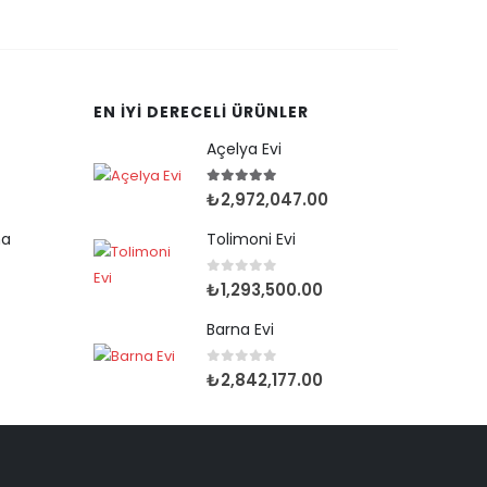
EN İYI DERECELI ÜRÜNLER
Açelya Evi
5.00
out of 5
₺
2,972,047.00
ma
Tolimoni Evi
0
out of 5
₺
1,293,500.00
Barna Evi
0
out of 5
₺
2,842,177.00