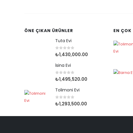
ÖNE ÇIKAN ÜRÜNLER
EN ÇOK
Tuta Evi
0
out of 5
₺
1,430,000.00
İsina Evi
0
out of 5
₺
1,495,520.00
Tolimoni Evi
0
out of 5
₺
1,293,500.00