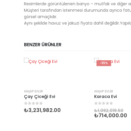
Resimlerde görüntülenen banyo – mutfak ve diğer ısl
Müşteri tarafından istenmesi durumunda ayrıca fatur
görsel amaçlıdır.
Aynı şekilde havuz ve jakuzi fiyata dahil değildir.Ya
BENZER ÜRÜNLER
-35%
AHŞAP EVLER
AHŞAP EVLER
Çay Çiceği Evi
Karaca Evi
0
5 üzerinden
0
5 üzerinden
₺
3,231,982.00
₺
1,092,019.50
₺
714,000.00