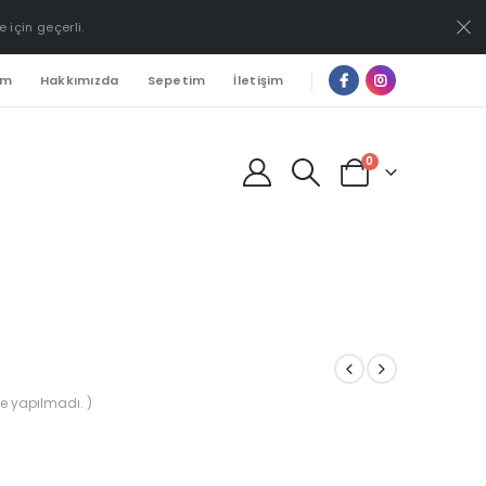
e için geçerli.
ım
Hakkımızda
Sepetim
İletişim
0
e yapılmadı. )