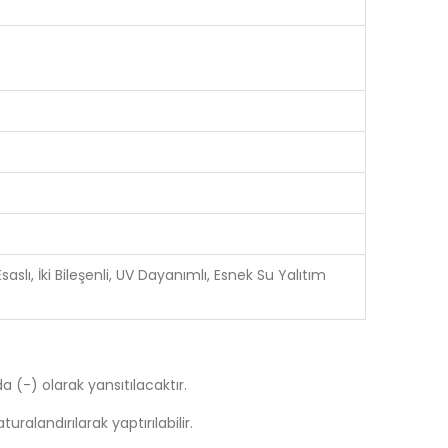
slı, İki Bileşenli, UV Dayanımlı, Esnek Su Yalıtım
a (-) olarak yansıtılacaktır.
alandırılarak yaptırılabilir.