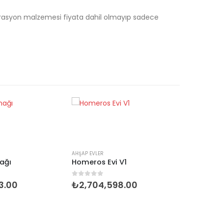
korasyon malzemesi fiyata dahil olmayıp sadece
AHŞAP EVLER
ağı
Homeros Evi V1
en
0
5 üzerinden
3.00
₺
2,704,598.00