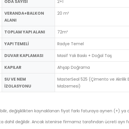
ODA SAYISI
2+1
VERANDA+BALKON
20 m²
ALANI
TOPLAM YAPI ALANI
72m²
YAPI TEMELİ
Radye Temel
DUVAR KAPLAMASI
Masif Yalı Baskı + Doğal Taş
KAPILAR
Ahşap Doğrama
SU VE NEM
MasterSeal 525 (Çimento ve Akrilik Esa
İZOLASYONU
Malzemesi)
ilir, değişiklikten kaynaklanan fiyat farkı faturaya aynen (+) ya d
ahil değildir. Ancak istenirse firmamız tarafından ücreti ayrı fatur