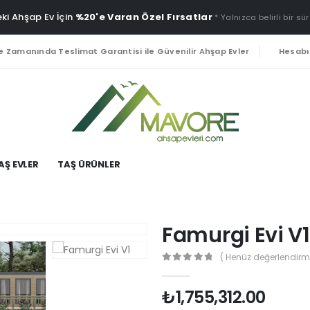
ki Ahşap Ev İçin
%20'e Varan Özel Fırsatlar
* Yalnızca belirli bir sür
e Zamanında Teslimat Garantisi ile Güvenilir Ahşap Evler
Hesab
AŞ EVLER
TAŞ ÜRÜNLER
Famurgi Evi V1
( Henüz değerlendirm
0
out of 5
₺
1,755,312.00