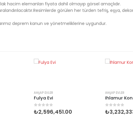
ak hacim elemanları fiyata dahil olmayıp görsel amaçlıdır.
alandırılacaktır.Resimlerde görülen her türden tefriş, eşya, de
pılarımız deprem kanun ve yönetmeliklerine uygundur.
AHŞAP EVLER
AHŞAP EVLER
Fulya Evi
Ihlamur Kon
0
5 üzerinden
0
5 üzerind
₺
2,596,451.00
₺
3,232,33